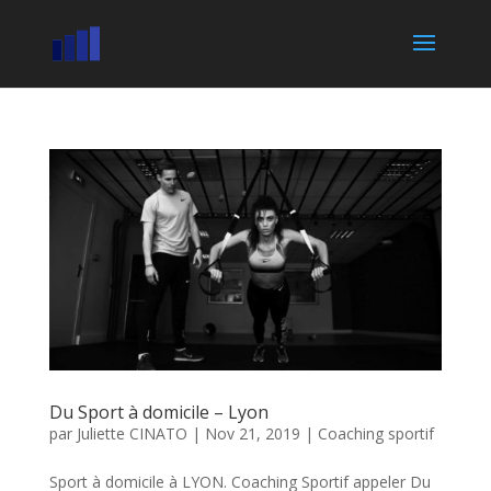
Du Sport à domicile – Lyon
par
Juliette CINATO
|
Nov 21, 2019
|
Coaching sportif
Sport à domicile à LYON. Coaching Sportif appeler Du