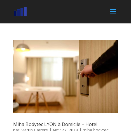
Miha Bodytec LYON à Domicile – Hotel
par
Martin Carrere
|
Nov 27, 2019
|
miha bodytec