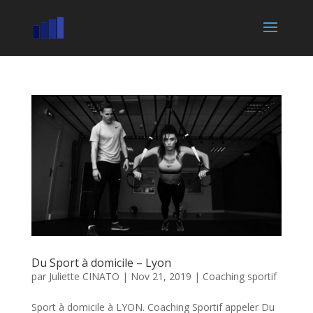
Du Sport à domicile – Lyon
par
Juliette CINATO
|
Nov 21, 2019
|
Coaching sportif
Sport à domicile à LYON. Coaching Sportif appeler Du